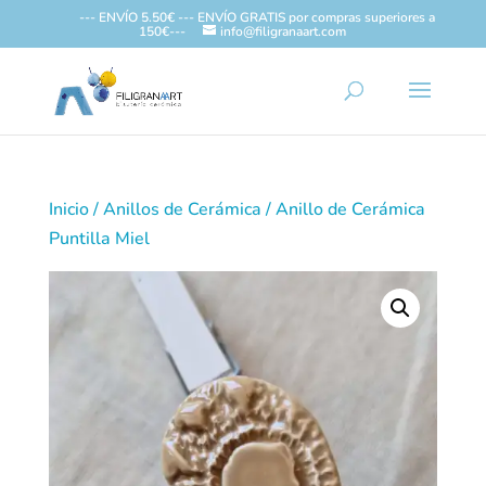
--- ENVÍO 5.50€ --- ENVÍO GRATIS por compras superiores a
150€---
info@filigranaart.com
Inicio
/
Anillos de Cerámica
/ Anillo de Cerámica
Puntilla Miel