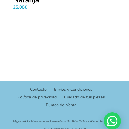
25,00
€
Contacto
Envíos y Condiciones
Política de privacidad
Cuidado de tus piezas
Puntos de Venta
¡CUÉNTAME!
FiligranaArt - María Jiménez Fernández - NIF.16577587S - Ateneo Riojano,14 -