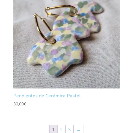
Pendientes de Cerámica Pastel
30,00
€
1
2
3
→