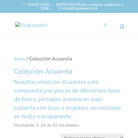
--- ENVÍO 5.50€ --- ENVÍO GRATIS por compras superiores a
150€---
info@filigranaart.com
Inicio
/ Colección Acuarela
Colección Acuarela
Nuestra colección Acuarela está
compuesta por piezas de diferentes tipos
de barro, pintadas a mano en bajo
cubierta con tizas y engobes ,esmaltadas
en brillo transparente.
Ordenado
Mostrando 1–24 de 52 resultados
por