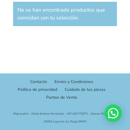
No se han encontrado productos que
coincidan con tu selección.
Contacto
Envíos y Condiciones
Política de privacidad
Cuidado de tus piezas
Puntos de Venta
FiligranaArt - María Jiménez Fernández - NIF.16577587S - Ateneo Riojano,14 -
26004 Logroño (La Rioja) SPAIN