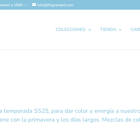
riores a 150€---
info@filigranaart.com
COLECCIONES
TIENDA
CAR
a temporada SS25, para dar color y energía a nuestro
ene con la primavera y los días largos. Mezclas de col