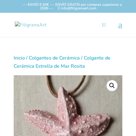
--- ENVÍO 5.50€ --- ENVÍO GRATIS por compras superiores a
150€---
info@filigranaart.com
Inicio
/
Colgantes de Cerámica
/ Colgante de
Cerámica Estrella de Mar Rosita