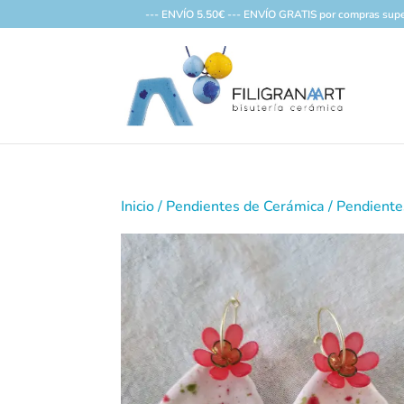
--- ENVÍO 5.50€ --- ENVÍO GRATIS por compras supe
Inicio
/
Pendientes de Cerámica
/ Pendient