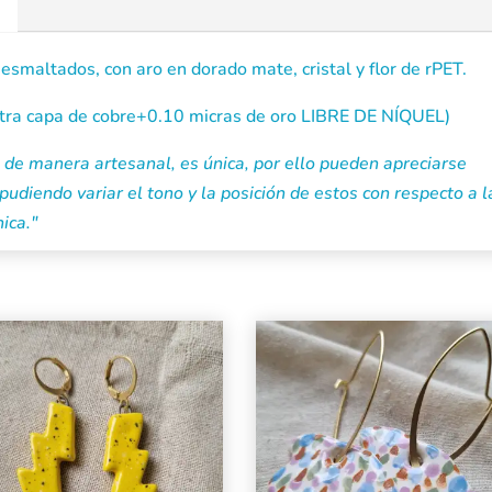
esmaltados, con aro en dorado mate, cristal y flor de rPET.
otra capa de cobre+0.10 micras de oro LIBRE DE NÍQUEL)
de manera artesanal, es única, por ello pueden apreciarse
pudiendo variar el tono y la posición de estos con respecto a l
ica."