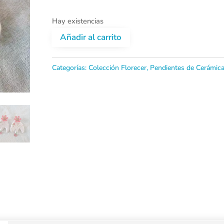
Hay existencias
Añadir al carrito
Pendientes
de
Categorías:
Colección Florecer
,
Pendientes de Cerámic
Cerámica
Amapolas
cantidad