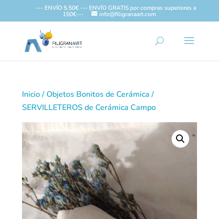
--- ENVÍO 5.50€ --- ENVÍO GRATIS por compras superiores a
150€---
info@filigranaart.com
Inicio
/
Objetos Bonitos de Cerámica
/
SERVILLETEROS de Cerámica Campo