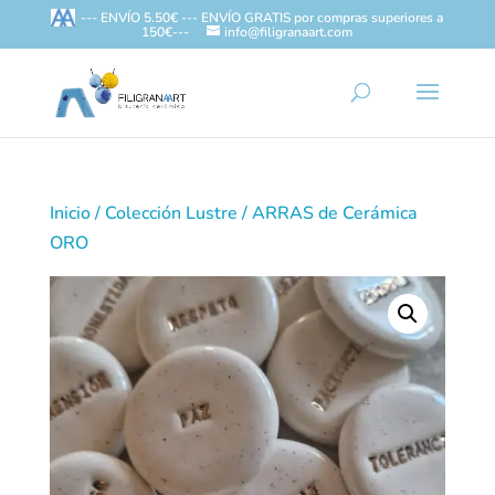
--- ENVÍO 5.50€ --- ENVÍO GRATIS por compras superiores a
150€---
info@filigranaart.com
Inicio
/
Colección Lustre
/ ARRAS de Cerámica
ORO