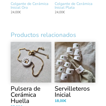
Colgante de Cerámica
Colgante de Cerámica
Inicial Oro
Inicial Plata
24,00
€
24,00
€
Productos relacionados
Pulsera de
Servilleteros
Cerámica
Inicial
Huella
18,00
€