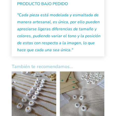
PRODUCTO BAJO PEDIDO
"Cada pieza está modelada y esmaltada de
manera artesanal, es única, por ello pueden
apreciarse ligeras diferencias de tamaño y
colores, pudiendo variar el tono y la posición
de estos con respecto a la imagen, lo que
hace que cada una sea única."
También te recomendamos…