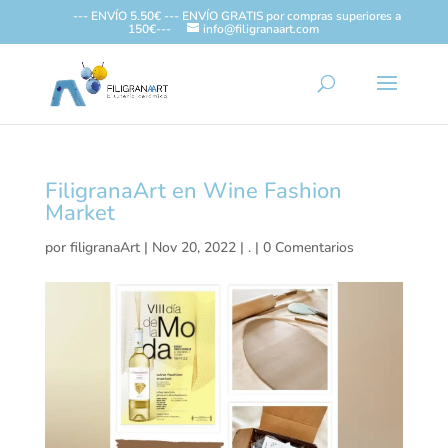
--- ENVÍO 5.50€ --- ENVÍO GRATIS por compras superiores a
150€---
info@filigranaart.com
FiligranaArt en Wine Fashion
Market
por
filigranaArt
|
Nov 20, 2022
|
.
|
0 Comentarios