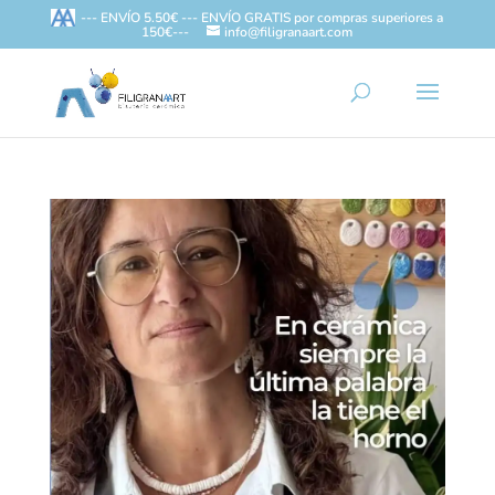
--- ENVÍO 5.50€ --- ENVÍO GRATIS por compras superiores a
150€---
info@filigranaart.com