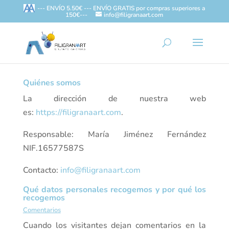
--- ENVÍO 5.50€ --- ENVÍO GRATIS por compras superiores a
150€---
info@filigranaart.com
Quiénes somos
La dirección de nuestra web
es:
https://filigranaart.com
.
Responsable: María Jiménez Fernández
NIF.16577587S
Contacto:
info@filigranaart.com
Qué datos personales recogemos y por qué los
recogemos
Comentarios
Cuando los visitantes dejan comentarios en la