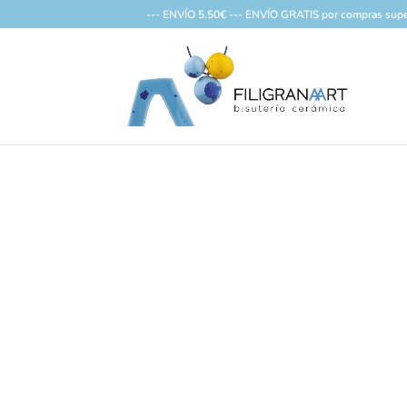
--- ENVÍO 5.50€ --- ENVÍO GRATIS por compras supe
No se encontraron res
La página solicitada no pudo encontrarse. T