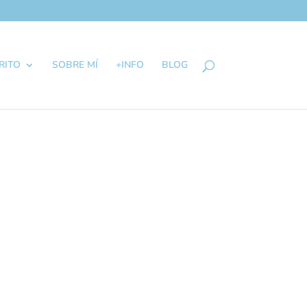
RITO
SOBRE MÍ
+INFO
BLOG
localizar la entrada.