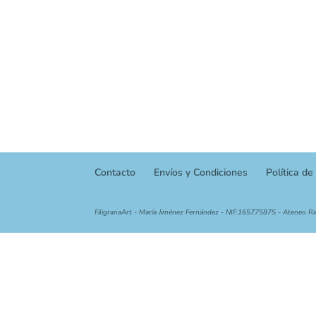
Contacto
Envíos y Condiciones
Política de
FiligranaArt - María Jiménez Fernández - NIF.16577587S - Ateneo Ri