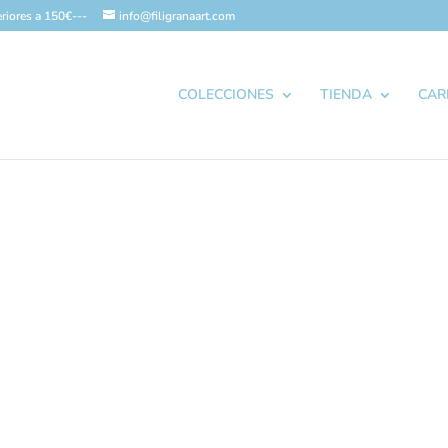
riores a 150€---
info@filigranaart.com
COLECCIONES
TIENDA
CAR
Bisutería Cerámica
ultados
rate de perfeccionar su búsqueda o utilice la navegación para 