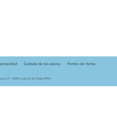
 privacidad
Cuidado de tus piezas
Puntos de Venta
ojano,14 - 26004 Logroño (La Rioja) SPAIN