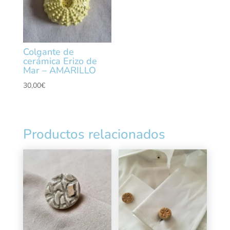
Colgante de
cerámica Erizo de
Mar – AMARILLO
30,00
€
Productos relacionados