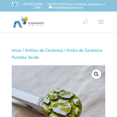
--- ENVÍO 5.50€ --- ENVÍO GRATIS por compras superiores a
150€---
info@filigranaart.com
Inicio
/
Anillos de Cerámica
/ Anillo de Cerámica
Puntilla Verde