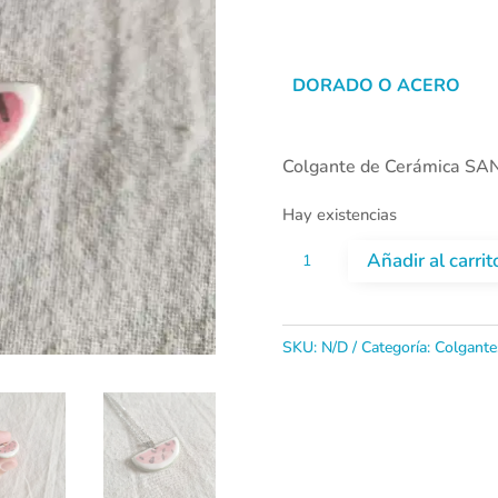
DORADO O ACERO
Colgante de Cerámica SA
Hay existencias
Colgante
Añadir al carrit
de
Cerámica
SKU:
N/D
Categoría:
Colgante
SANDÍA
cantidad