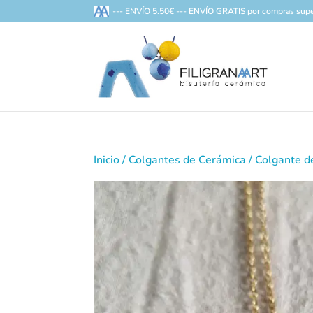
--- ENVÍO 5.50€ --- ENVÍO GRATIS por compras supe
Inicio
/
Colgantes de Cerámica
/ Colgante 