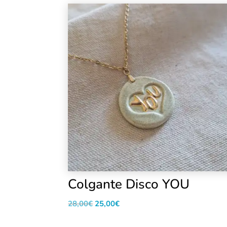
Colgante Disco YOU
El
El
28,00
€
25,00
€
precio
precio