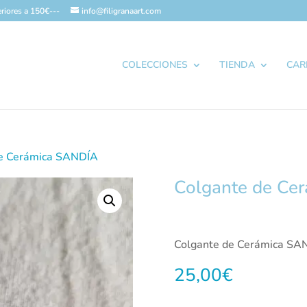
riores a 150€---
info@filigranaart.com
COLECCIONES
TIENDA
CAR
de Cerámica SANDÍA
Colgante de Ce
Colgante de Cerámica SA
25,00
€