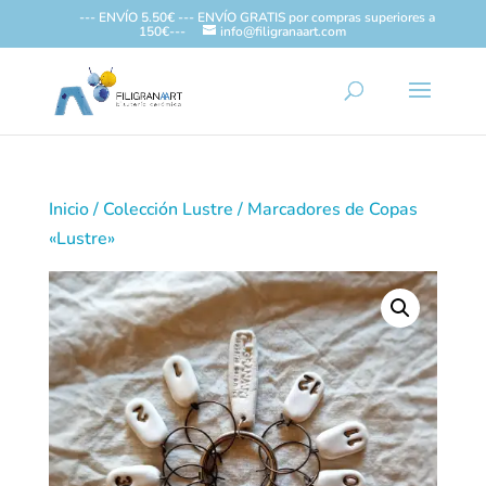
--- ENVÍO 5.50€ --- ENVÍO GRATIS por compras superiores a
150€---
info@filigranaart.com
Inicio
/
Colección Lustre
/ Marcadores de Copas
«Lustre»