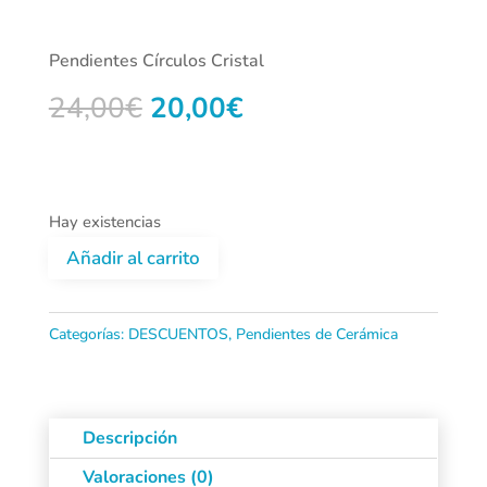
Pendientes Círculos Cristal
El
El
24,00
€
20,00
€
precio
precio
original
actual
era:
es:
24,00€.
20,00€.
Hay existencias
Añadir al carrito
Pendientes
Círculos
Categorías:
DESCUENTOS
,
Pendientes de Cerámica
Cristal
cantidad
Descripción
Valoraciones (0)