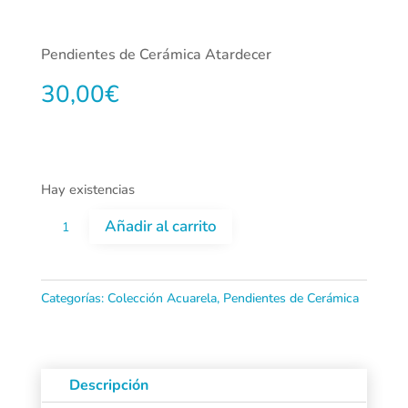
Pendientes de Cerámica Atardecer
30,00
€
Hay existencias
Pendientes
Añadir al carrito
de
Cerámica
Categorías:
Colección Acuarela
,
Pendientes de Cerámica
Atardecer
cantidad
Descripción