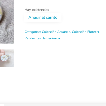
Hay existencias
Añadir al carrito
Pendientes
de
Categorías:
Colección Acuarela
,
Colección Florecer
,
Pendientes de Cerámica
Cerámica
Campos
cantidad