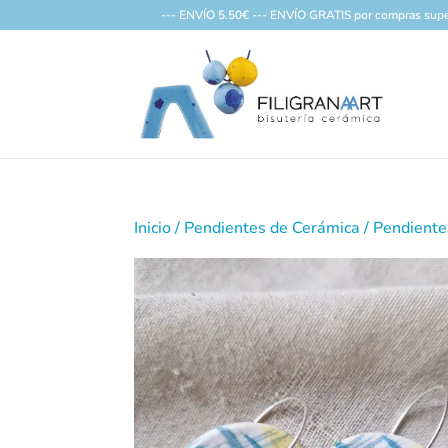
--- ENVÍO 5.50€ --- ENVÍO GRATIS por compras supe
Inicio
/
Pendientes de Cerámica
/ Pendient