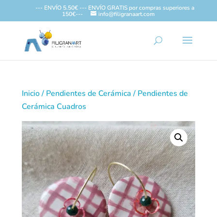
--- ENVÍO 5.50€ --- ENVÍO GRATIS por compras superiores a
150€---
info@filigranaart.com
Inicio
/
Pendientes de Cerámica
/ Pendientes de
Cerámica Cuadros