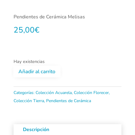
Pendientes de Cerámica Melisas
25,00
€
Hay existencias
Añadir al carrito
Pendientes
de
Categorías:
Colección Acuarela
,
Colección Florecer
,
Colección Tierra
,
Pendientes de Cerámica
Cerámica
Melisas
cantidad
Descripción