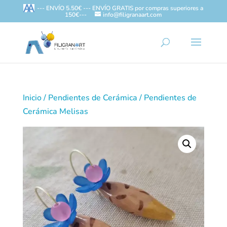
--- ENVÍO 5.50€ --- ENVÍO GRATIS por compras superiores a
150€---
info@filigranaart.com
Inicio
/
Pendientes de Cerámica
/ Pendientes de
Cerámica Melisas