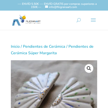
--- ENVÍO 5.50€ --- ENVÍO GRATIS por compras superiores a
150€---
info@filigranaart.com
Inicio
/
Pendientes de Cerámica
/ Pendientes de
Cerámica Súper Margarita