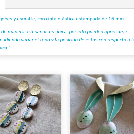
ngobes y esmalte, con cinta elástica estampada de 16 mm..
de manera artesanal, es única, por ello pueden apreciarse
pudiendo variar el tono y la posición de estos con respecto a l
ica."