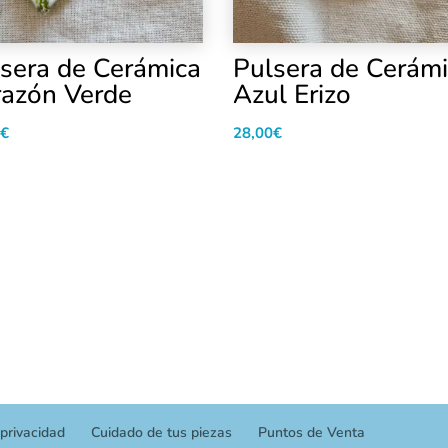
sera de Cerámica
Pulsera de Cerám
azón Verde
Azul Erizo
€
28,00
€
 privacidad
Cuidado de tus piezas
Puntos de Venta