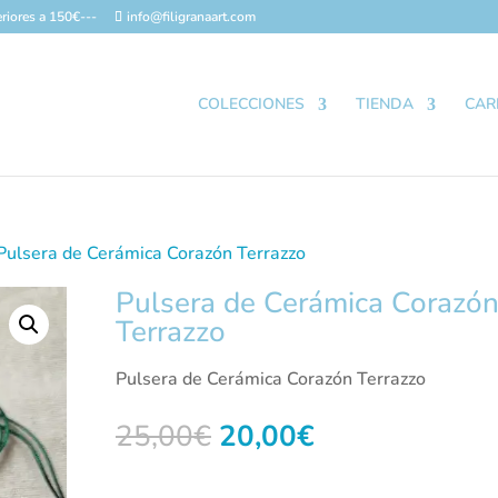
riores a 150€---
info@filigranaart.com
COLECCIONES
TIENDA
CAR
Pulsera de Cerámica Corazón Terrazzo
Pulsera de Cerámica Corazó
Terrazzo
Pulsera de Cerámica Corazón Terrazzo
El
El
25,00
€
20,00
€
precio
precio
original
actual