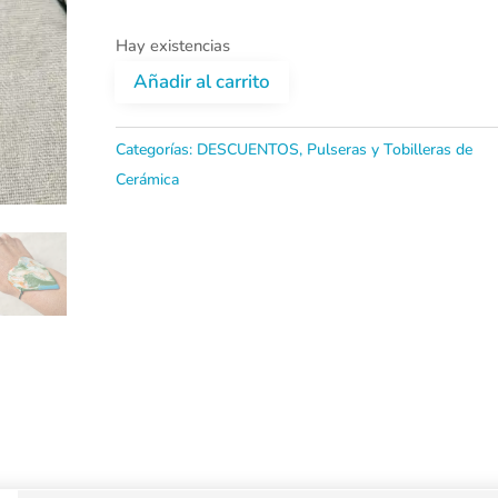
era:
es:
Hay existencias
25,00€.
20,00€.
Añadir al carrito
Pulsera
de
Categorías:
DESCUENTOS
,
Pulseras y Tobilleras de
Cerámica
Cerámica
Corazón
Terrazzo
cantidad