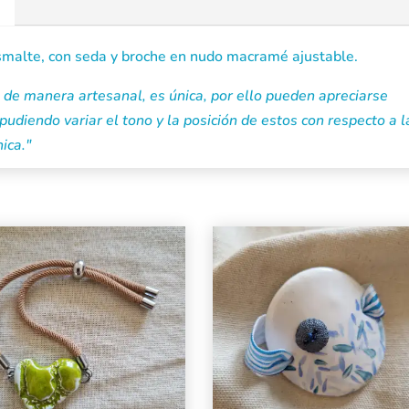
esmalte, con seda y broche en nudo macramé ajustable.
de manera artesanal, es única, por ello pueden apreciarse
pudiendo variar el tono y la posición de estos con respecto a l
ica."