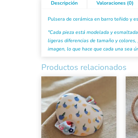
Descripción
Valoraciones (0)
Pulsera de cerámica en barro teñido y 
"Cada pieza está modelada y esmaltada 
ligeras diferencias de tamaño y colores, 
imagen, lo que hace que cada una sea ún
Productos relacionados