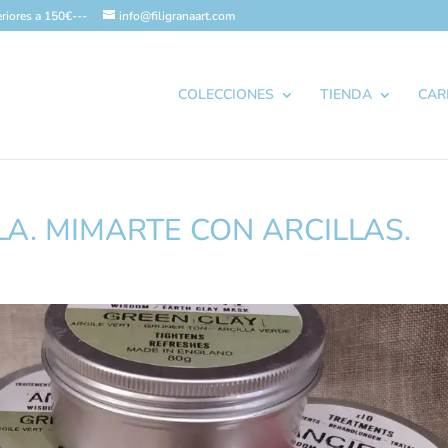
riores a 150€---
info@filigranaart.com
COLECCIONES
TIENDA
CAR
A. MIMARTE CON ARCILLAS.