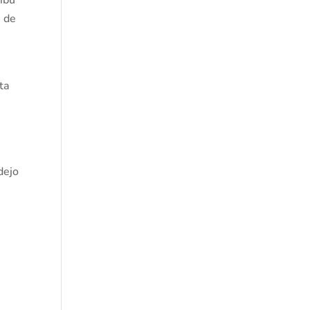
, de
sta
dejo