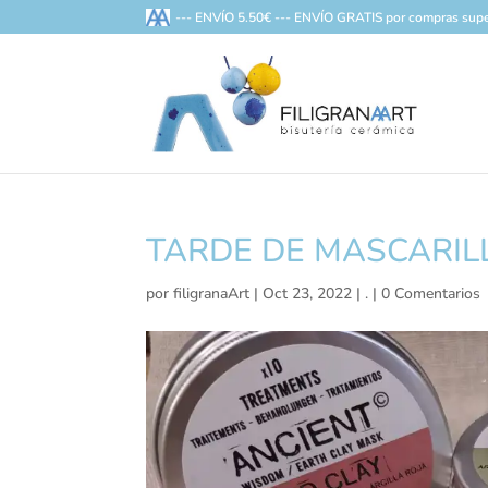
--- ENVÍO 5.50€ --- ENVÍO GRATIS por compras supe
TARDE DE MASCARILL
por
filigranaArt
|
Oct 23, 2022
|
.
|
0 Comentarios